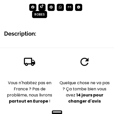
Partager
share
Catalogue
ROBES
layers
Description:
local_shipping
refresh
Livraison Mondiale
Satisfait ou remboursé
Vous n'habitez pas en
Quelque chose ne va pas
France ? Pas de
? Ça tombe bien vous
problème, nous livrons
avez
14 jours pour
partout en Europe
!
changer d'avis