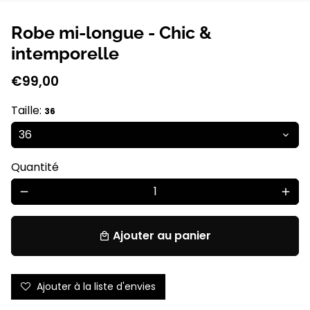
Robe mi-longue - Chic &
intemporelle
€99,00
Taille:
36
Quantité
remove
add
Ajouter au panier
local_mall
Ajouter à la liste d'envies